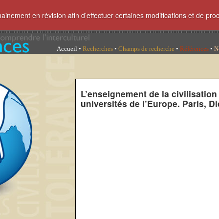
hainement en révision afin d’effectuer certaines modifications et de pro
Accueil
•
Recherches
•
Champs de recherche
•
Références
•
N
L’enseignement de la civilisation
universités de l’Europe. Paris, Di