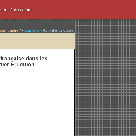
céder à des ajouts
ous joindre ?
•
Contexte
•
Activités de classe
 française dans les
dier Érudition.