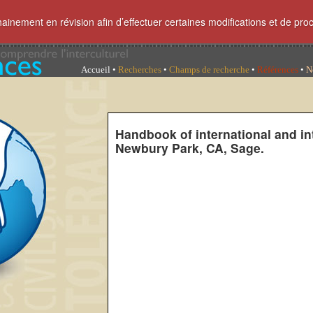
hainement en révision afin d’effectuer certaines modifications et de pro
Accueil
•
Recherches
•
Champs de recherche
•
Références
•
N
Handbook of international and in
Newbury Park, CA, Sage.