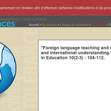
hainement en révision afin d’effectuer certaines modifications et de pro
Accueil
•
Recherches
•
Champs de recherche
•
Références
•
N
"Foreign language teaching and e
and international understanding
in Education 10(2-3) : 104-112.